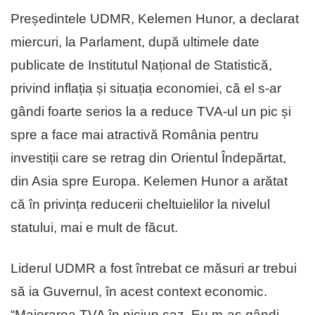
Președintele UDMR, Kelemen Hunor, a declarat
miercuri, la Parlament, după ultimele date
publicate de Institutul Național de Statistică,
privind inflația și situația economiei, că el s-ar
gândi foarte serios la a reduce TVA-ul un pic și
spre a face mai atractivă România pentru
investiții care se retrag din Orientul Îndepărtat,
din Asia spre Europa. Kelemen Hunor a arătat
că în privința reducerii cheltuielilor la nivelul
statului, mai e mult de făcut.
Liderul UDMR a fost întrebat ce măsuri ar trebui
să ia Guvernul, în acest context economic.
“Majorarea TVA în niciun caz. Eu m-aș gândi