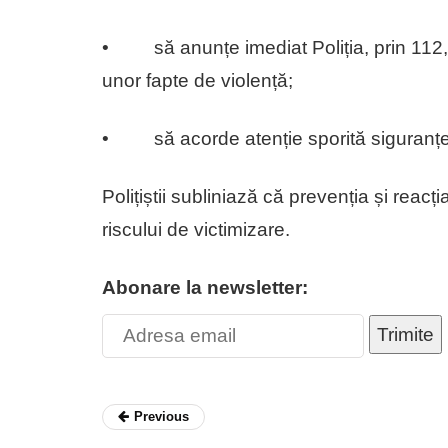
• să anunțe imediat Poliția, prin 112, î
unor fapte de violență;
• să acorde atenție sporită siguranței
Polițiștii subliniază că prevenția și reacț
riscului de victimizare.
Abonare la newsletter:
Trimite
Previous