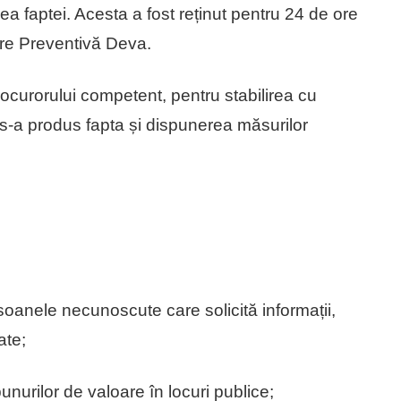
a faptei. Acesta a fost reținut pentru 24 de ore
are Preventivă Deva.
curorului competent, pentru stabilirea cu
e s-a produs fapta și dispunerea măsurilor
nele necunoscute care solicită informații,
ate;
nurilor de valoare în locuri publice;