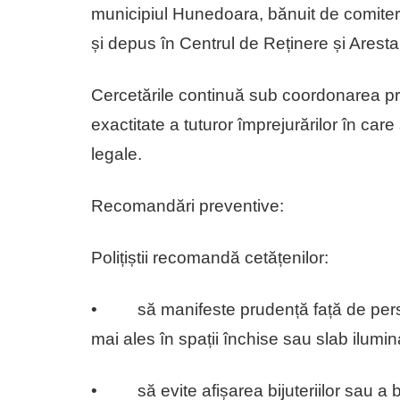
municipiul Hunedoara, bănuit de comitere
și depus în Centrul de Reținere și Arest
Cercetările continuă sub coordonarea pro
exactitate a tuturor împrejurărilor în car
legale.
Recomandări preventive:
Polițiștii recomandă cetățenilor:
• să manifeste prudență față de persoa
mai ales în spații închise sau slab ilumin
• să evite afișarea bijuteriilor sau a bu