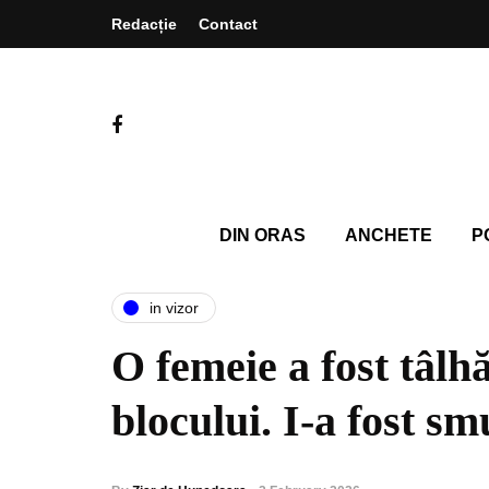
Redacție
Contact
DIN ORAS
ANCHETE
P
in vizor
O femeie a fost tâlhă
blocului. I-a fost sm