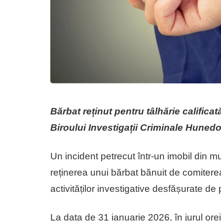
Bărbat reținut pentru tâlhărie calificată
Biroului Investigații Criminale Huned
Un incident petrecut într-un imobil din m
reținerea unui bărbat bănuit de comiterea 
activităților investigative desfășurate de po
La data de 31 ianuarie 2026, în jurul ore