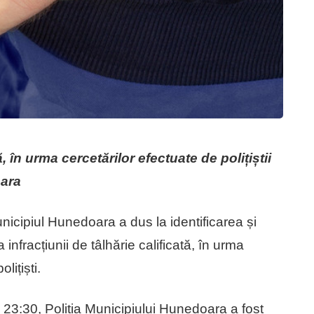
, în urma cercetărilor efectuate de polițiștii
oara
unicipiul Hunedoara a dus la identificarea și
infracțiunii de tâlhărie calificată, în urma
lițiști.
i 23:30, Poliția Municipiului Hunedoara a fost