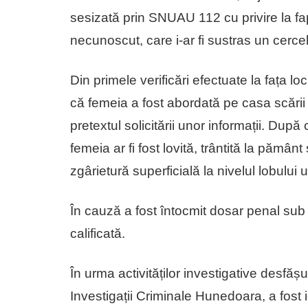
sesizată prin SNUAU 112 cu privire la fap
necunoscut, care i-ar fi sustras un cercel
Din primele verificări efectuate la fața lo
că femeia a fost abordată pe casa scării
pretextul solicitării unor informații. După
femeia ar fi fost lovită, trântită la pămâ
zgârietură superficială la nivelul lobului u
În cauză a fost întocmit dosar penal sub a
calificată.
În urma activităților investigative desfășur
Investigații Criminale Hunedoara, a fost i