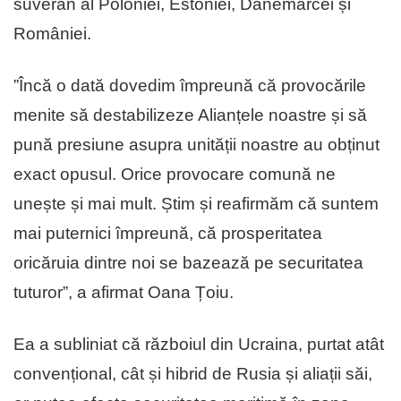
suveran al Poloniei, Estoniei, Danemarcei și
României.
”Încă o dată dovedim împreună că provocările
menite să destabilizeze Alianțele noastre și să
pună presiune asupra unității noastre au obținut
exact opusul. Orice provocare comună ne
unește și mai mult. Știm și reafirmăm că suntem
mai puternici împreună, că prosperitatea
oricăruia dintre noi se bazează pe securitatea
tuturor”, a afirmat Oana Țoiu.
Ea a subliniat că războiul din Ucraina, purtat atât
convențional, cât și hibrid de Rusia și aliații săi,