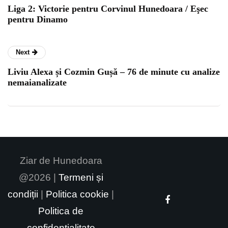
Liga 2: Victorie pentru Corvinul Hunedoara / Eşec
pentru Dinamo
Next
Liviu Alexa și Cozmin Gușă – 76 de minute cu analize
nemaianalizate
Ziar de Hunedoara
@2026 |
Termeni și
condiții
|
Politica cookie
|
Politica de
confidențialitate