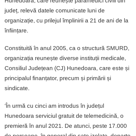
Hunedoara, care reunește paramedici civili din
județ, relevă datele comunicate luni de
organizație, cu prilejul împlinirii a 21 de ani de la
înființare.
Constituită în anul 2005, ca o structură SMURD,
organizația reunește diverse instituții medicale,
Consiliul Județean (CJ) Hunedoara, care este și
principalul finanțator, precum și primării și
sindicate.
‘În urmă cu cinci am introdus în județul
Hunedoara serviciul gratuit de telemedicină, o
premieră în anul 2021. De atunci, peste 17.000
de persoane, în general din sate izolate, departe