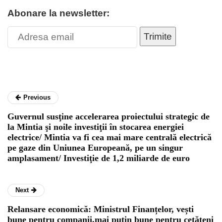
Abonare la newsletter:
Trimite
Previous
Guvernul susţine accelerarea proiectului strategic de
la Mintia şi noile investiţii în stocarea energiei
electrice/ Mintia va fi cea mai mare centrală electrică
pe gaze din Uniunea Europeană, pe un singur
amplasament/ Investiţie de 1,2 miliarde de euro
Next
Relansare economică: Ministrul Finanțelor, vești
bune pentru companii,mai puțin bune pentru cetățeni