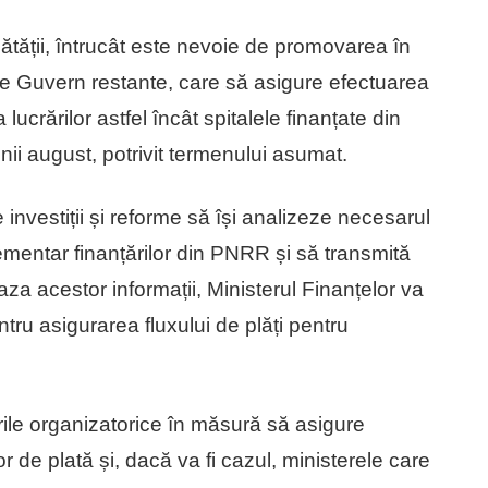
nătății, întrucât este nevoie de promovarea în
de Guvern restante, care să asigure efectuarea
 lucrărilor astfel încât spitalele finanțate din
unii august, potrivit termenului asumat.
 investiții și reforme să își analizeze necesarul
ementar finanțărilor din PNRR și să transmită
aza acestor informații, Ministerul Finanțelor va
ru asigurarea fluxului de plăți pentru
ările organizatorice în măsură să asigure
 de plată și, dacă va fi cazul, ministerele care