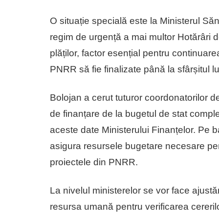
O situație specială este la Ministerul Să
regim de urgență a mai multor Hotărâri 
plăților, factor esențial pentru continuarea
PNRR să fie finalizate până la sfârșitul l
Bolojan a cerut tuturor coordonatorilor de
de finanțare de la bugetul de stat compl
aceste date Ministerului Finanțelor. Pe b
asigura resursele bugetare necesare pent
proiectele din PNRR.
La nivelul ministerelor se vor face ajust
resursa umană pentru verificarea cererilor