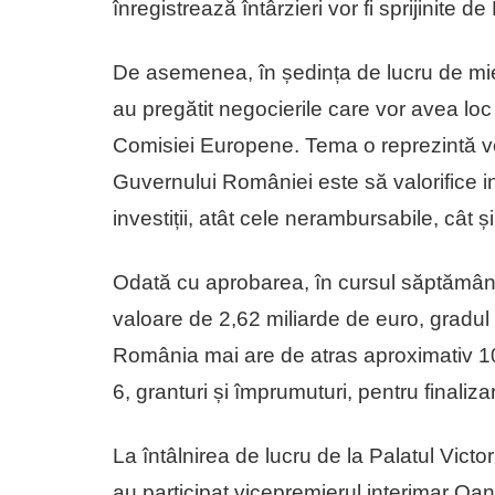
înregistrează întârzieri vor fi sprijinite d
De asemenea, în ședința de lucru de mier
au pregătit negocierile care vor avea loc
Comisiei Europene. Tema o reprezintă ve
Guvernului României este să valorifice in
investiții, atât cele nerambursabile, câ
Odată cu aprobarea, în cursul săptămânii 
valoare de 2,62 miliarde de euro, grad
România mai are de atras aproximativ 10 
6, granturi și împrumuturi, pentru final
La întâlnirea de lucru de la Palatul Victo
au participat vicepremierul interimar Oan