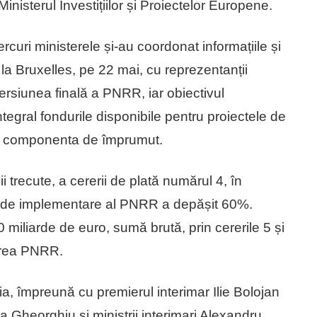
e Ministerul Investițiilor și Proiectelor Europene.
curi ministerele și-au coordonat informațiile și
 la Bruxelles, pe 22 mai, cu reprezentanții
rsiunea finală a PNRR, iar obiectivul
tegral fondurile disponibile pentru proiectele de
t și componenta de împrumut.
trecute, a cererii de plată numărul 4, în
ul de implementare al PNRR a depășit 60%.
miliarde de euro, sumă brută, prin cererile 5 și
izarea PNRR.
ria, împreună cu premierul interimar Ilie Bolojan
a Gheorghiu și miniștrii interimari Alexandru