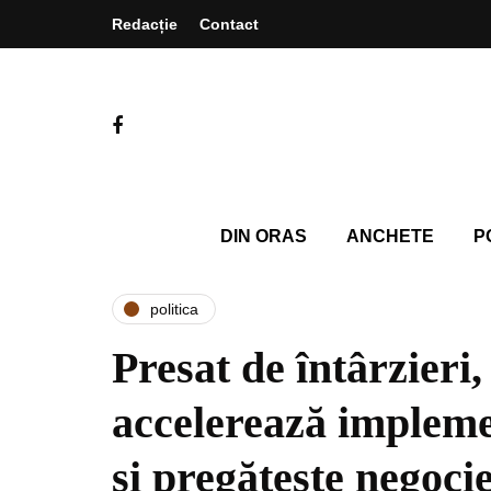
Redacție
Contact
DIN ORAS
ANCHETE
P
politica
Presat de întârzieri
accelerează imple
și pregătește negocie