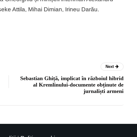
ke Attila, Mihai Dimian, Irineu Darău.
Next
Sebastian Ghiță, implicat în războiul hibrid
al Kremlinului-documente obținute de
jurnaliști armeni