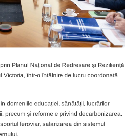
te prin Planul Național de Redresare și Reziliență
l Victoria, într-o întâlnire de lucru coordonată
in domeniile educației, sănătății, lucrărilor
rii, precum și reformele privind decarbonizarea,
nsportul feroviar, salarizarea din sistemul
ernului.