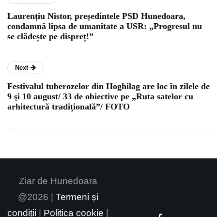
Laurențiu Nistor, președintele PSD Hunedoara,
condamnă lipsa de umanitate a USR: „Progresul nu
se clădește pe dispreț!”
Next
Festivalul tuberozelor din Hoghilag are loc în zilele de
9 şi 10 august/ 33 de obiective pe „Ruta satelor cu
arhitectură tradiţională”/ FOTO
Ziar de Hunedoara
@2026 |
Termeni și
condiții
|
Politica cookie
|