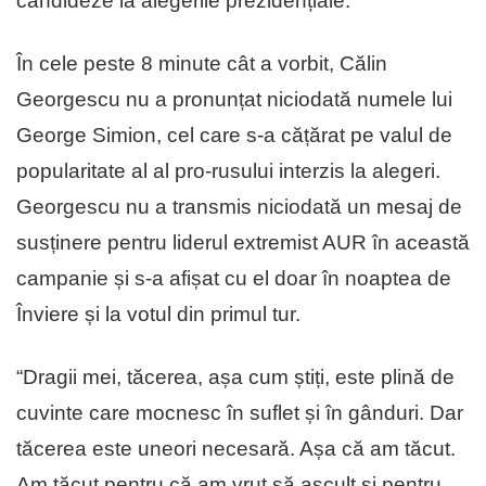
candideze la alegerile prezidențiale.
În cele peste 8 minute cât a vorbit, Călin
Georgescu nu a pronunțat niciodată numele lui
George Simion, cel care s-a cățărat pe valul de
popularitate al al pro-rusului interzis la alegeri.
Georgescu nu a transmis niciodată un mesaj de
susținere pentru liderul extremist AUR în această
campanie și s-a afișat cu el doar în noaptea de
Înviere și la votul din primul tur.
“Dragii mei, tăcerea, așa cum știți, este plină de
cuvinte care mocnesc în suflet și în gânduri. Dar
tăcerea este uneori necesară. Așa că am tăcut.
Am tăcut pentru că am vrut să ascult și pentru