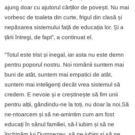
ajung doar cu ajutorul cărților de povești. Nu mai
vorbesc de toaleta din curte, frigul din clasă și
nepăsarea sistemului față de educația lor. Și a
țării întregi, de fapt”, a continuat el.
“Totul este trist și inegal, iar asta nu este demn
pentru poporul nostru. Noi românii suntem mai
buni de atât, suntem mai empatici de atât,
suntem mai inteligenți decât vrea sistemul să
credem. E nevoie și e creștinește să fim unii
pentru alții, gândindu-ne la toți, nu doar la noi.Să
ne-ntoarcem și să ne-amintim cum am fost
educați în sânul familiei, să-l iubim și să ne
închinăm lui Dumnezeu, să ne iubim și să ne