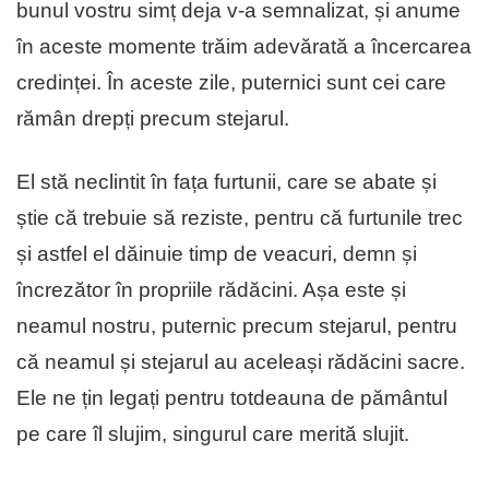
bunul vostru simț deja v-a semnalizat, și anume
în aceste momente trăim adevărată a încercarea
credinței. În aceste zile, puternici sunt cei care
rămân drepți precum stejarul.
El stă neclintit în fața furtunii, care se abate și
știe că trebuie să reziste, pentru că furtunile trec
și astfel el dăinuie timp de veacuri, demn și
încrezător în propriile rădăcini. Așa este și
neamul nostru, puternic precum stejarul, pentru
că neamul și stejarul au aceleași rădăcini sacre.
Ele ne țin legați pentru totdeauna de pământul
pe care îl slujim, singurul care merită slujit.