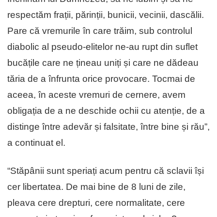
respectăm frații, părinții, bunicii, vecinii, dascălii.
Pare că vremurile în care trăim, sub controlul
diabolic al pseudo-elitelor ne-au rupt din suflet
bucățile care ne țineau uniți și care ne dădeau
tăria de a înfrunta orice provocare. Tocmai de
aceea, în aceste vremuri de cernere, avem
obligația de a ne deschide ochii cu atenție, de a
distinge între adevăr și falsitate, între bine și rău”,
a continuat el.
“Stăpânii sunt speriați acum pentru că sclavii își
cer libertatea. De mai bine de 8 luni de zile,
pleava cere drepturi, cere normalitate, cere