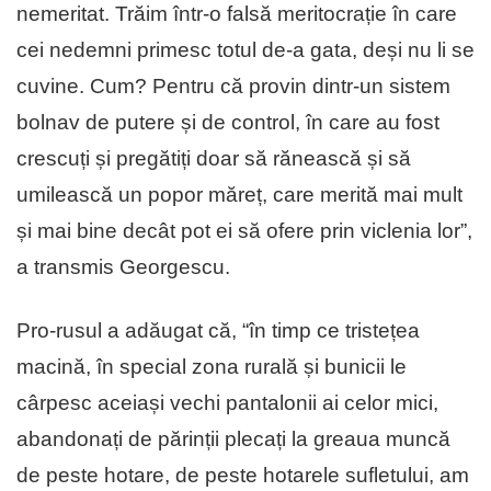
nemeritat. Trăim într-o falsă meritocrație în care
cei nedemni primesc totul de-a gata, deși nu li se
cuvine. Cum? Pentru că provin dintr-un sistem
bolnav de putere și de control, în care au fost
crescuți și pregătiți doar să rănească și să
umilească un popor măreț, care merită mai mult
și mai bine decât pot ei să ofere prin viclenia lor”,
a transmis Georgescu.
Pro-rusul a adăugat că, “în timp ce tristețea
macină, în special zona rurală și bunicii le
cârpesc aceiași vechi pantalonii ai celor mici,
abandonați de părinții plecați la greaua muncă
de peste hotare, de peste hotarele sufletului, am