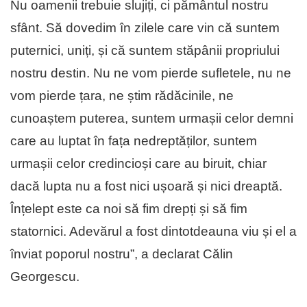
Nu oamenii trebuie slujiți, ci pământul nostru
sfânt. Să dovedim în zilele care vin că suntem
puternici, uniți, și că suntem stăpânii propriului
nostru destin. Nu ne vom pierde sufletele, nu ne
vom pierde țara, ne știm rădăcinile, ne
cunoaștem puterea, suntem urmașii celor demni
care au luptat în fața nedreptăților, suntem
urmașii celor credincioși care au biruit, chiar
dacă lupta nu a fost nici ușoară și nici dreaptă.
Înțelept este ca noi să fim drepți și să fim
statornici. Adevărul a fost dintotdeauna viu și el a
înviat poporul nostru”, a declarat Călin
Georgescu.