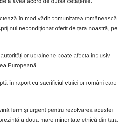
 de a avea acord de dublă cetățenie.
ctează în mod vădit comunitatea românească
rijinul necondiționat oferit de țara noastră, pe
autorităților ucrainene poate afecta inclusiv
unea Europeană.
 în raport cu sacrificiul etnicilor români care
rvină ferm și urgent pentru rezolvarea acestei
rezintă a doua mare minoritate etnică din țara