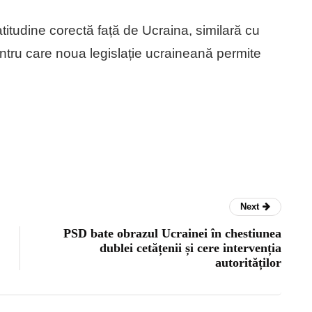
itudine corectă față de Ucraina, similară cu
ntru care noua legislație ucraineană permite
Next
PSD bate obrazul Ucrainei în chestiunea
dublei cetățenii și cere intervenția
autorităților