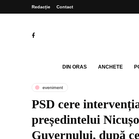
Redacție
Contact
DIN ORAS
ANCHETE
P
eveniment
PSD cere intervenți
președintelui Nicușo
Guvernului, după ce