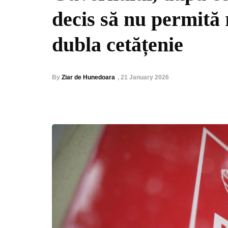
decis să nu permită
dubla cetățenie
By
Ziar de Hunedoara
,
21 January 2026