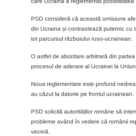
care Ucraina a reglementat posibilitatea
PSD consideră că această omisiune afe
din Ucraina și contrastează puternic cu sp
tot parcursul războiului ruso-ucrainean.
O astfel de abordare arbitrară din partea 
procesul de aderare al Ucrainei la Uni
Noua reglementare este profund nedreaptă
au căzut la datorie pe frontul ucrainean.
PSD solicită autorităților române să inte
probleme având în vedere că românii rep
vecină.