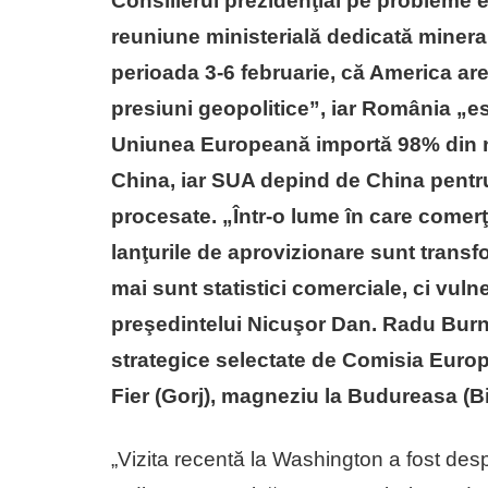
Consilierul prezidenţial pe probleme
reuniune ministerială dedicată mineral
perioada 3-6 februarie, că America are 
presiuni geopolitice”, iar România „est
Uniunea Europeană importă 98% din n
China, iar SUA depind de China pentr
procesate. „Într-o lume în care comerţul
lanţurile de aprovizionare sunt transfo
mai sunt statistici comerciale, ci vulne
preşedintelui Nicuşor Dan. Radu Burne
strategice selectate de Comisia Europ
Fier (Gorj), magneziu la Budureasa (B
„Vizita recentă la Washington a fost des