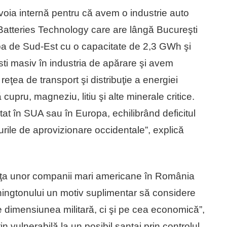
voia internă pentru că avem o industrie auto
Batteries Technology care are lângă Bucureşti
ropa de Sud-Est cu o capacitate de 2,3 GWh şi
ti masiv în industria de apărare şi avem
ţea de transport şi distribuţie a energiei
cupru, magneziu, litiu şi alte minerale critice.
tat în SUA sau în Europa, echilibrând deficitul
urile de aprovizionare occidentale”, explică
nţa unor companii mari americane în România
shingtonului un motiv suplimentar să considere
 dimensiunea militară, ci şi pe cea economică”,
 vulnerabilă la un posibil şantaj prin controlul