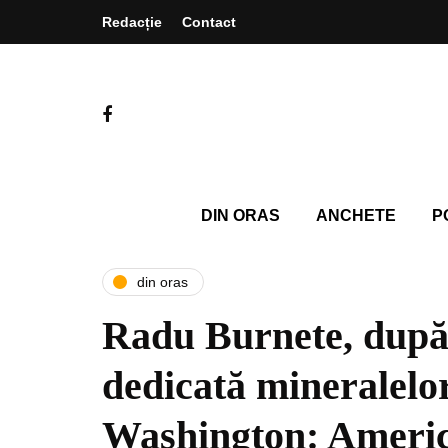
Redacție
Contact
DIN ORAS
ANCHETE
P
din oras
Radu Burnete, după
dedicată mineralelor 
Washington: Americ