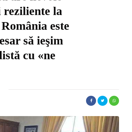
 reziliente la
. România este
esar să ieşim
istă cu «ne