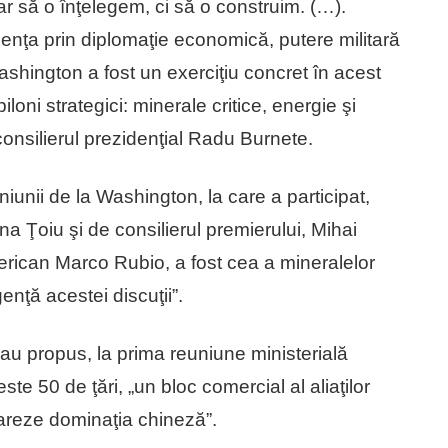
 să o înţelegem, ci să o construim. (…).
ienţa prin diplomaţie economică, putere militară
ashington a fost un exerciţiu concret în acest
loni strategici: minerale critice, energie şi
consilierul prezidenţial Radu Burnete.
niunii de la Washington, la care a participat,
a Ţoiu şi de consilierul premierului, Mihai
american Marco Rubio, a fost cea a mineralelor
genţă acestei discuţii”.
au propus, la prima reuniune ministerială
ste 50 de ţări, „un bloc comercial al aliaţilor
careze dominaţia chineză”.