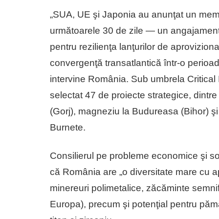
„SUA, UE şi Japonia au anunţat un memo
următoarele 30 de zile — un angajament
pentru rezilienţa lanţurilor de aprovizio
convergenţă transatlantică într-o perioad
intervine România. Sub umbrela Critica
selectat 47 de proiecte strategice, dintre
(Gorj), magneziu la Budureasa (Bihor) ş
Burnete.
Consilierul pe probleme economice şi so
că România are „o diversitate mare cu ap
minereuri polimetalice, zăcăminte semnifi
Europa), precum şi potenţial pentru pămâ