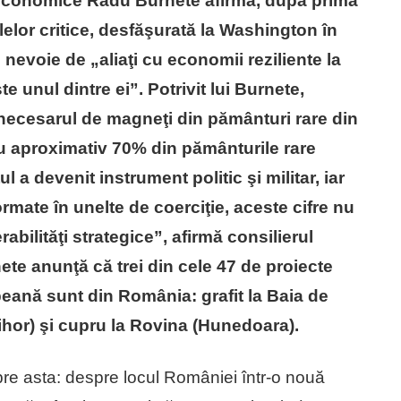
 economice Radu Burnete afirmă, după prima
elor critice, desfăşurată la Washington în
nevoie de „aliaţi cu economii reziliente la
e unul dintre ei”. Potrivit lui Burnete,
ecesarul de magneţi din pământuri rare din
u aproximativ 70% din pământurile rare
 a devenit instrument politic şi militar, iar
rmate în unelte de coerciţie, aceste cifre nu
rabilităţi strategice”, afirmă consilierul
te anunţă că trei din cele 47 de proiecte
eană sunt din România: grafit la Baia de
ihor) şi cupru la Rovina (Hunedoara).
pre asta: despre locul României într-o nouă