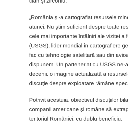
titan şi zirconiu.
„România şi-a cartografiat resursele min
atunci. Nu ştim suficient despre toate r
cele mai importante întâlniri ale vizitei
(USGS), lider mondial în cartografiere geo
fac cu tehnologie satelitară sau din avi
dispunem. Un parteneriat cu USGS ne-ar
decenii, o imagine actualizată a resurse
discuţie despre exploatare rămâne specu
Potrivit acestuia, obiectivul discuţiilor bi
companii americane şi române să extragă
teritoriul României, cu dublu beneficiu.