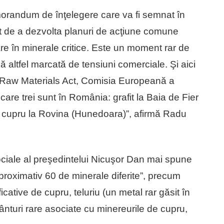
randum de înţelegere care va fi semnat în
 de a dezvolta planuri de acţiune comune
nare în minerale critice. Este un moment rar de
ă altfel marcată de tensiuni comerciale. Şi aici
l Raw Materials Act, Comisia Europeană a
 care trei sunt în România: grafit la Baia de Fier
i cupru la Rovina (Hunedoara)”, afirmă Radu
ciale al preşedintelui Nicuşor Dan mai spune
roximativ 60 de minerale diferite”, precum
cative de cupru, teluriu (un metal rar găsit în
nturi rare asociate cu minereurile de cupru,