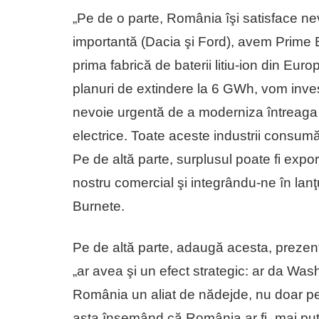
„Pe de o parte, România îşi satisface ne
importantă (Dacia şi Ford), avem Prime 
prima fabrică de baterii litiu-ion din Eu
planuri de extindere la 6 GWh, vom inves
nevoie urgentă de a moderniza întreaga re
electrice. Toate aceste industrii consumă 
Pe de altă parte, surplusul poate fi expor
nostru comercial şi integrându-ne în lanţ
Burnete.
Pe de altă parte, adaugă acesta, preze
„ar avea şi un efect strategic: ar da Wa
România un aliat de nădejde, nu doar pe
asta însemând că România ar fi „mai puţin