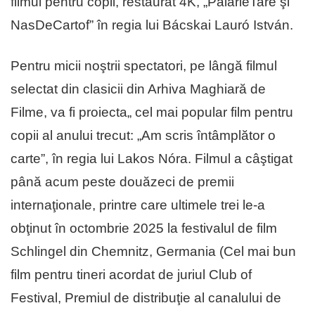
filmul pentru copii, restaurat 4K, „PălărieTare şi
NasDeCartof” în regia lui Bácskai Lauró István.
Pentru micii noştrii spectatori, pe lângă filmul
selectat din clasicii din Arhiva Maghiară de
Filme, va fi proiecta„ cel mai popular film pentru
copii al anului trecut: „Am scris întâmplător o
carte”, în regia lui Lakos Nóra. Filmul a câştigat
până acum peste douăzeci de premii
internaţionale, printre care ultimele trei le-a
obţinut în octombrie 2025 la festivalul de film
Schlingel din Chemnitz, Germania (Cel mai bun
film pentru tineri acordat de juriul Club of
Festival, Premiul de distribuţie al canalului de