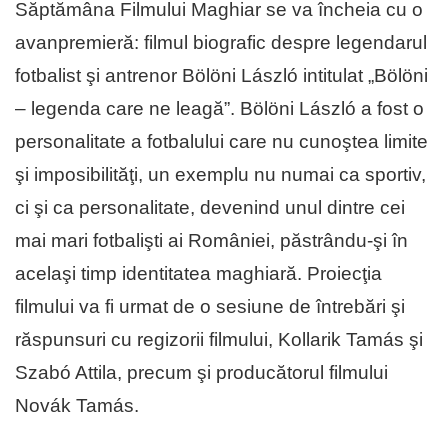
Săptămâna Filmului Maghiar se va încheia cu o
avanpremieră: filmul biografic despre legendarul
fotbalist şi antrenor Bölöni László intitulat „Bölöni
– legenda care ne leagă”. Bölöni László a fost o
personalitate a fotbalului care nu cunoştea limite
şi imposibilităţi, un exemplu nu numai ca sportiv,
ci şi ca personalitate, devenind unul dintre cei
mai mari fotbalişti ai României, păstrându-şi în
acelaşi timp identitatea maghiară. Proiecţia
filmului va fi urmat de o sesiune de întrebări şi
răspunsuri cu regizorii filmului, Kollarik Tamás şi
Szabó Attila, precum şi producătorul filmului
Novák Tamás.