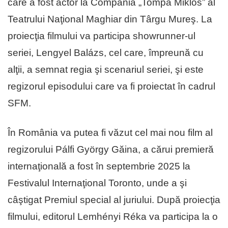
care a fost actor la Compania „Tompa Miklós” al
Teatrului Naţional Maghiar din Târgu Mureş. La
proiecţia filmului va participa showrunner-ul
seriei, Lengyel Balázs, cel care, împreună cu
alţii, a semnat regia şi scenariul seriei, şi este
regizorul episodului care va fi proiectat în cadrul
SFM.
În România va putea fi văzut cel mai nou film al
regizorului Pálfi György Găina, a cărui premieră
internaţională a fost în septembrie 2025 la
Festivalul Internaţional Toronto, unde a şi
câştigat Premiul special al juriului. După proiecţia
filmului, editorul Lemhényi Réka va participa la o