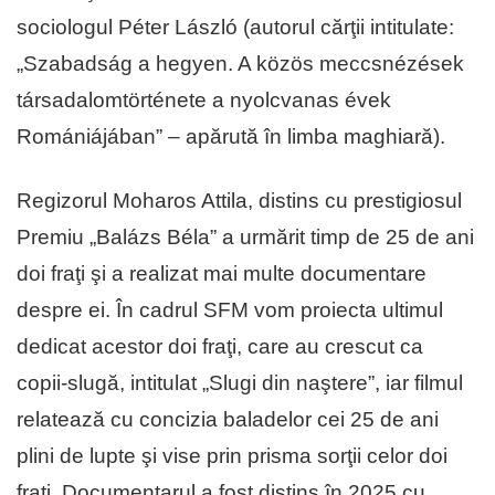
sociologul Péter László (autorul cărţii intitulate:
„Szabadság a hegyen. A közös meccsnézések
társadalomtörténete a nyolcvanas évek
Romániájában” – apărută în limba maghiară).
Regizorul Moharos Attila, distins cu prestigiosul
Premiu „Balázs Béla” a urmărit timp de 25 de ani
doi fraţi şi a realizat mai multe documentare
despre ei. În cadrul SFM vom proiecta ultimul
dedicat acestor doi fraţi, care au crescut ca
copii-slugă, intitulat „Slugi din naştere”, iar filmul
relatează cu concizia baladelor cei 25 de ani
plini de lupte şi vise prin prisma sorţii celor doi
fraţi. Documentarul a fost distins în 2025 cu