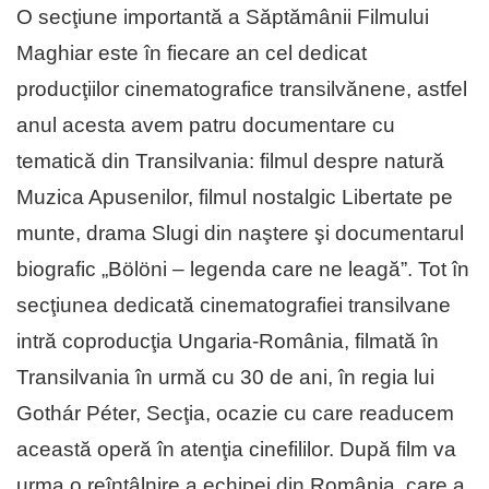
O secţiune importantă a Săptămânii Filmului
Maghiar este în fiecare an cel dedicat
producţiilor cinematografice transilvănene, astfel
anul acesta avem patru documentare cu
tematică din Transilvania: filmul despre natură
Muzica Apusenilor, filmul nostalgic Libertate pe
munte, drama Slugi din naştere şi documentarul
biografic „Bölöni – legenda care ne leagă”. Tot în
secţiunea dedicată cinematografiei transilvane
intră coproducţia Ungaria-România, filmată în
Transilvania în urmă cu 30 de ani, în regia lui
Gothár Péter, Secţia, ocazie cu care readucem
această operă în atenţia cinefililor. După film va
urma o reîntâlnire a echipei din România, care a