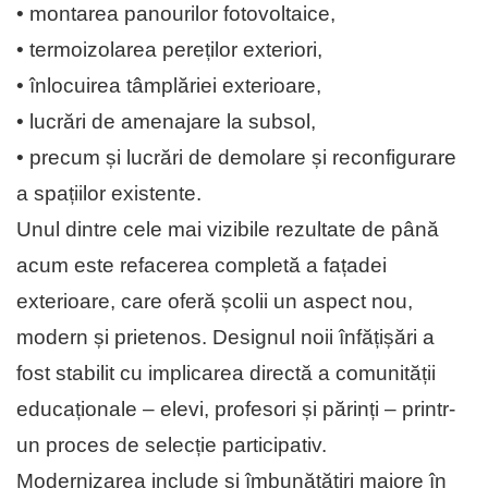
• montarea panourilor fotovoltaice,
• termoizolarea pereților exteriori,
• înlocuirea tâmplăriei exterioare,
• lucrări de amenajare la subsol,
• precum și lucrări de demolare și reconfigurare
a spațiilor existente.
Unul dintre cele mai vizibile rezultate de până
acum este refacerea completă a fațadei
exterioare, care oferă școlii un aspect nou,
modern și prietenos. De­signul noii înfățișări a
fost stabilit cu im­plicarea directă a comunității
edu­ca­țio­nale – elevi, profesori și părinți – printr-
un proces de selecție participativ.
Modernizarea include și îmbunătățiri majore în