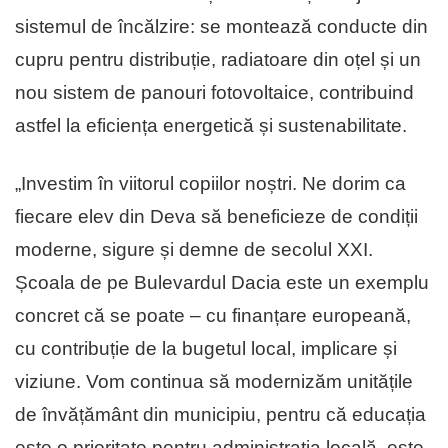
sistemul de încălzire: se montează conducte din
cupru pentru distribuție, radiatoare din oțel și un
nou sistem de panouri fotovoltaice, con­tribuind
astfel la eficiența energetică și sustenabilitate.
„Investim în viitorul copiilor noștri. Ne dorim ca
fiecare elev din Deva să be­neficieze de condiții
moderne, sigure și demne de secolul XXI.
Școala de pe Bulevardul Dacia este un exemplu
con­cret că se poate – cu finanțare euro­pea­nă,
cu contribuție de la bugetul local, im­plicare și
viziune. Vom continua să mo­dernizăm unitățile
de învățământ din mu­nicipiu, pentru că educația
este o pri­o­ritate pentru administrația locală, este