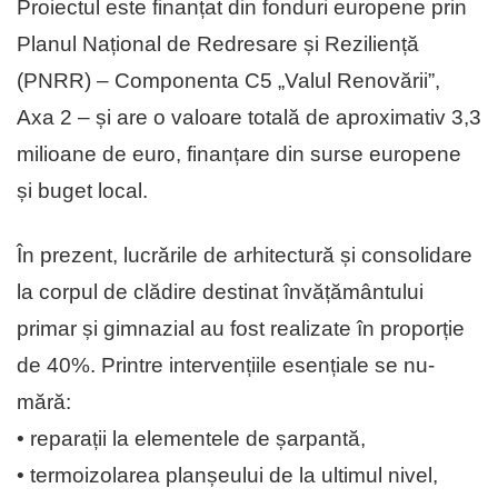
Proiectul este finanțat din fonduri europene prin
Planul Național de Re­dresare și Reziliență
(PNRR) – Com­ponenta C5 „Valul Renovării”,
Axa 2 – și are o valoare totală de aproximativ 3,3
milioane de euro, finanțare din surse europene
și buget local.
În prezent, lucrările de arhitectură și con­solidare
la corpul de clădire destinat învățământului
primar și gimnazial au fost realizate în proporție
de 40%. Prin­tre intervențiile esențiale se nu­
mără:
• reparații la elementele de șarpantă,
• termoizolarea planșeului de la ultimul nivel,