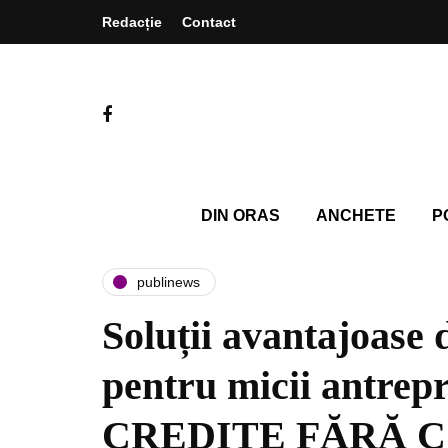
Redacție
Contact
DIN ORAS
ANCHETE
P
publinews
Soluții avantajoase 
pentru micii antrep
CREDITE FĂRĂ C