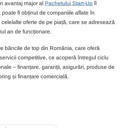
Un avantaj major al
Pachetului Start-Up
îl
 poate fi obținut de companiile aflate în
u celelalte oferte de pe piață, care se adresează
imul an de funcționare.
 băncile de top din România, care oferă
ervicii competitive, ce acoperă întregul ciclu
onale – finanțare, garanții, asigurări, produse de
oring și finanțare comercială.