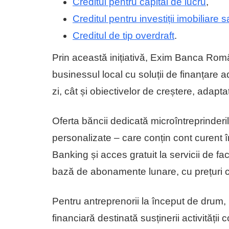
Creditul pentru capital de lucru
,
Creditul pentru investiții imobiliare 
Creditul de tip overdraft
.
Prin această inițiativă, Exim Banca Româ
businessul local cu soluții de finanțare 
zi, cât și obiectivelor de creștere, adapta
Oferta băncii dedicată microîntreprinderil
personalizate – care conțin cont curent în
Banking și acces gratuit la servicii de fa
bază de abonamente lunare, cu prețuri c
Pentru antreprenorii la început de drum,
financiară destinată susținerii activității 