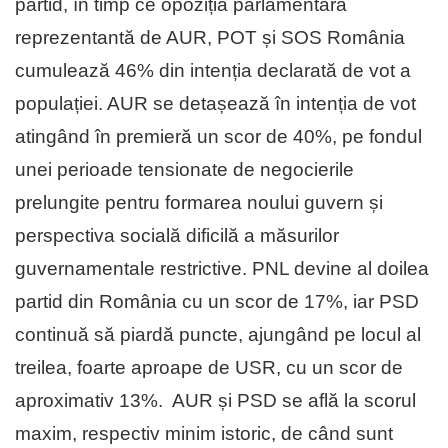
partid, în timp ce opoziția parlamentară
reprezentantă de AUR, POT și SOS România
cumulează 46% din intenția declarată de vot a
populației. AUR se detașează în intenția de vot
atingând în premieră un scor de 40%, pe fondul
unei perioade tensionate de negocierile
prelungite pentru formarea noului guvern și
perspectiva socială dificilă a măsurilor
guvernamentale restrictive. PNL devine al doilea
partid din România cu un scor de 17%, iar PSD
continuă să piardă puncte, ajungând pe locul al
treilea, foarte aproape de USR, cu un scor de
aproximativ 13%. AUR și PSD se află la scorul
maxim, respectiv minim istoric, de când sunt