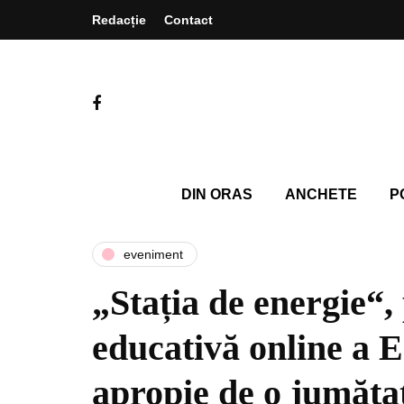
Redacție
Contact
DIN ORAS
ANCHETE
P
eveniment
„Stația de energie“,
educativă online a 
apropie de o jumăta