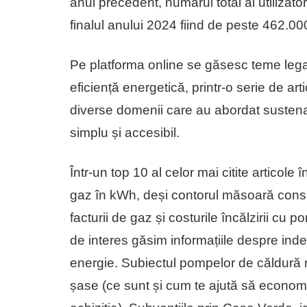
anul precedent, numărul total al utilizato
finalul anului 2024 fiind de peste 462.00
Pe platforma online se găsesc teme legat
eficiență energetică, printr-o serie de arti
diverse domenii care au abordat sustenabi
simplu și accesibil.
Într-un top 10 al celor mai citite articole 
gaz în kWh, deși contorul măsoară consu
facturii de gaz și costurile încălzirii cu
de interes găsim informațiile despre index
energie. Subiectul pompelor de căldură rev
șase (ce sunt și cum te ajută să economi