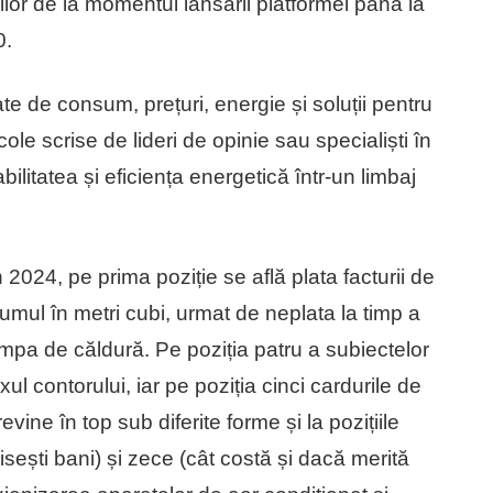
rilor de la momentul lansării platformei până la
0.
e de consum, prețuri, energie și soluții pentru
cole scrise de lideri de opinie sau specialiști în
litatea și eficiența energetică într-un limbaj
în 2024, pe prima poziție se află plata facturii de
mul în metri cubi, urmat de neplata la timp a
 pompa de căldură. Pe poziția patru a subiectelor
ul contorului, iar pe poziția cinci cardurile de
ine în top sub diferite forme și la pozițiile
sești bani) și zece (cât costă și dacă merită