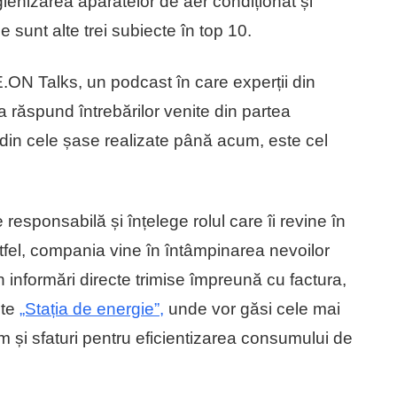
gienizarea aparatelor de aer condiționat și
 sunt alte trei subiecte în top 10.
t E.ON Talks, un podcast în care experții din
ăspund întrebărilor venite din partea
 din cele șase realizate până acum, este cel
sponsabilă și înțelege rolul care îi revine în
stfel, compania vine în întâmpinarea nevoilor
 informări directe trimise împreună cu factura,
ste
„Stația de energie”,
unde vor găsi cele mai
um și sfaturi pentru eficientizarea consumului de