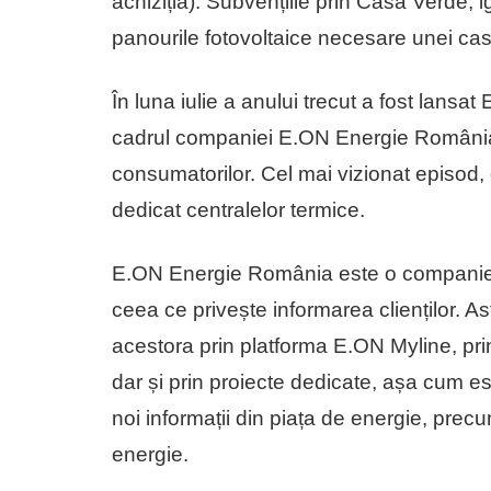
achiziția). Subvențiile prin Casa Verde, i
panourile fotovoltaice necesare unei case
În luna iulie a anului trecut a fost lansa
cadrul companiei E.ON Energie România r
consumatorilor. Cel mai vizionat episod,
dedicat centralelor termice.
E.ON Energie România este o companie re
ceea ce privește informarea clienților. A
acestora prin platforma E.ON Myline, prin
dar și prin proiecte dedicate, așa cum e
noi informații din piața de energie, prec
energie.