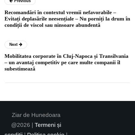
Previous
Recomandări în contextul vremii nefavorabile –
Evitați deplasările neesențiale – Nu porniți la drum în
condiții de viscol sau ninsoare abundentă
Next
Mobilitatea corporate în Cluj-Napoca și Transilvania
– un avantaj competitiv pe care multe companii îl
subestimează
Ziar de Hunedoara
@2026 |
Termeni și
condiții
|
Politica cookie
|