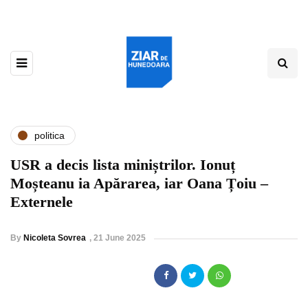
politica
USR a decis lista miniștrilor. Ionuț
Moșteanu ia Apărarea, iar Oana Țoiu –
Externele
By
Nicoleta Sovrea
,
21 June 2025