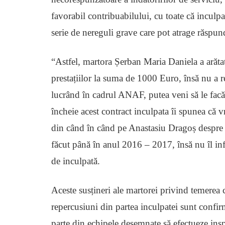
favorabil contribuabilului, cu toate că inculpat
serie de nereguli grave care pot atrage răspund
“Astfel, martora Șerban Maria Daniela a arăta
prestațiilor la suma de 1000 Euro, însă nu a r
lucrând în cadrul ANAF, putea veni să le facă
încheie acest contract inculpata îi spunea că v
din când în când pe Anastasiu Dragoș despre pa
făcut până în anul 2016 – 2017, însă nu îl inf
de inculpată.
Aceste susțineri ale martorei privind temerea c
repercusiuni din partea inculpatei sunt confir
parte din echipele desemnate să efectueze ins