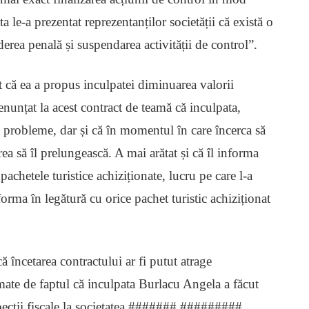
a le-a prezentat reprezentanților societății că există o
erea penală și suspendarea activității de control”.
t că ea a propus inculpatei diminuarea valorii
enunțat la acest contract de teamă că inculpata,
 probleme, dar și că în momentul în care încerca să
rea să îl prelungească. A mai arătat și că îl informa
chetele turistice achiziționate, lucru pe care l-a
orma în legătură cu orice pachet turistic achiziționat
ă încetarea contractului ar fi putut atrage
mate de faptul că inculpata Burlacu Angela a făcut
pecții fiscale la societatea ####### #########