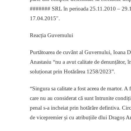
####### SRL în perioada 25.11.2010 – 29.1
17.04.2015″.
Reacția Guvernului
Purtătoarea de cuvânt al Guvernului, Ioana D
Anastasiu “nu a avut calitate de denunțător,
soluționat prin Hotărârea 1258/2023”.
“Singura sa calitate a fost aceea de martor. A f
care nu au considerat că sunt întrunite condiți
penal s-a incheiat prin hotărâre defintiva. Cir
de vicepremier și cu atribuțiile dlui Dragoș An