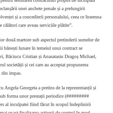
ul pentru semnarea contractului propus de inculpată
clanșării unei anchete penale și a prelungirii
olvenței și a concedierii personalului, ceea ce însemna
 călători care aveau serviciile plătite”.
celor două martore sub aspectul pretinderii sumelor de
ii bănești lunare în temeiul unui contract se
ori, Băciucu Cristian și Anasatasiu Dragoș Michael,
rul societății și cei care au acceptat propunerea
i din impas.
cu Angela Georgeta a pretins de la reprezentanții și
i sub forma unor prestații periodice (#########
s al inculpatei fiind făcut în scopul îndeplinirii
 mai exact finalizarea acțiunii de control în mod