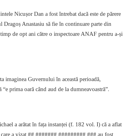
edintele Nicușor Dan a fost întrebat dacă este de părere
l Dragoș Anastasiu să fie în continuare parte din
ă timp de opt ani către o inspectoare ANAF pentru a-și
ecta imaginea Guvernului în această perioadă,
că “e prima oară când aud de la dumneavoastră”.
el a arătat în fața instanței (f. 182 vol. I) că a aflat
lui care a vizat ## ####### ######### ### au fost