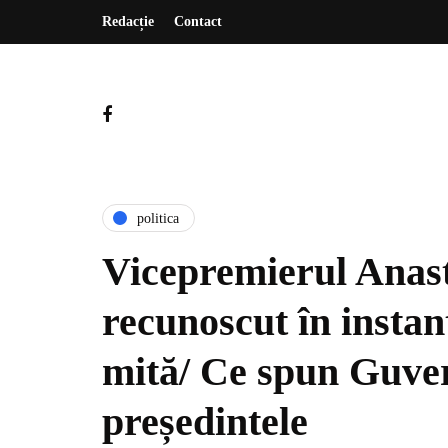
Redacție
Contact
politica
Vicepremierul Anast
recunoscut în instan
mită/ Ce spun Guver
președintele