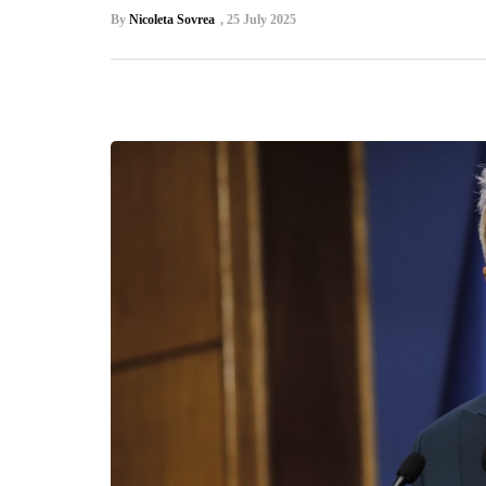
By
Nicoleta Sovrea
,
25 July 2025