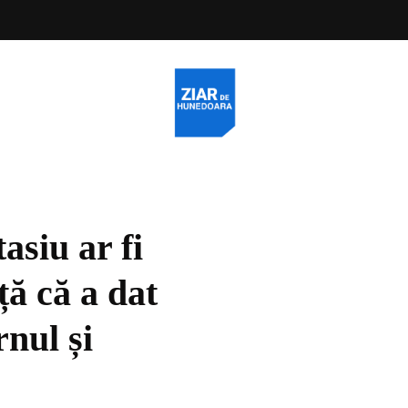
asiu ar fi
ță că a dat
nul și