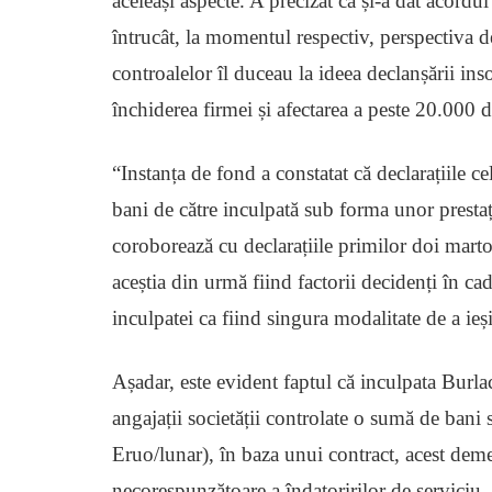
aceleași aspecte. A precizat că și-a dat acord
întrucât, la momentul respectiv, perspectiva de
controalelor îl duceau la ideea declanșării ins
închiderea firmei și afectarea a peste 20.000 de
“Instanța de fond a constatat că declarațiile 
bani de către inculpată sub forma unor prestaț
coroborează cu declarațiile primilor doi mart
aceștia din urmă fiind factorii decidenți în cad
inculpatei ca fiind singura modalitate de a ieș
Așadar, este evident faptul că inculpata Burla
angajații societății controlate o sumă de ban
Eruo/lunar), în baza unui contract, acest demer
necorespunzătoare a îndatoririlor de serviciu,