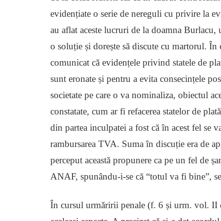
evidențiate o serie de nereguli cu privire la ev
au aflat aceste lucruri de la doamna Burlacu, 
o soluție și dorește să discute cu martorul. În 
comunicat că evidențele privind statele de plată
sunt eronate și pentru a evita consecințele po
societate pe care o va nominaliza, obiectul aces
constatate, cum ar fi refacerea statelor de pl
din partea inculpatei a fost că în acest fel se 
rambursarea TVA. Suma în discuție era de ap
perceput această propunere ca pe un fel de șant
ANAF, spunându-i-se că “totul va fi bine”, se
În cursul urmăririi penale (f. 6 și urm. vol. I