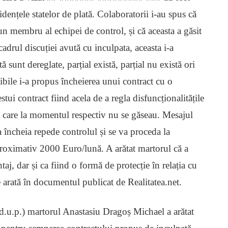
idențele statelor de plată. Colaboratorii i-au spus că
un membru al echipei de control, și că aceasta a găsit
cadrul discuției avută cu inculpata, aceasta i-a
 sunt dereglate, parțial există, parțial nu există ori
sibile i-a propus încheierea unui contract cu o
tui contract fiind acela de a regla disfuncționalitățile
ată care la momentul respectiv nu se găseau. Mesajul
va încheia repede controlul și se va proceda la
roximativ 2000 Euro/lună. A arătat martorul că a
aj, dar și ca fiind o formă de protecție în relația cu
 arată în documentul publicat de Realitatea.net.
I d.u.p.) martorul Anastasiu Dragoș Michael a arătat