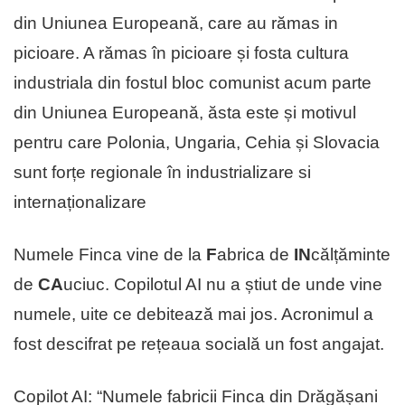
din Uniunea Europeană, care au rămas in
picioare. A rămas în picioare și fosta cultura
industriala din fostul bloc comunist acum parte
din Uniunea Europeană, ăsta este și motivul
pentru care Polonia, Ungaria, Cehia și Slovacia
sunt forțe regionale în industrializare si
internaționalizare
Numele Finca vine de la
F
abrica de
IN
călțăminte
de
CA
uciuc. Copilotul AI nu a știut de unde vine
numele, uite ce debitează mai jos. Acronimul a
fost descifrat pe rețeaua socială un fost angajat.
Copilot AI: “Numele fabricii Finca din Drăgășani