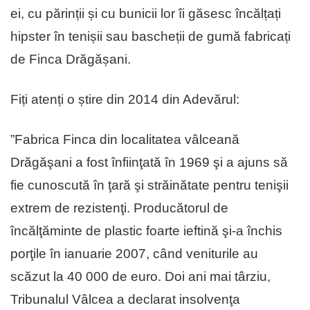
ei, cu părinții și cu bunicii lor îi găsesc încălțați
hipster în tenișii sau bascheții de gumă fabricați
de Finca Drăgășani.
Fiți atenți o știre din 2014 din Adevărul:
”Fabrica Finca din localitatea vâlceană
Drăgăşani a fost înfiinţată în 1969 şi a ajuns să
fie cunoscută în ţară şi străinătate pentru tenişii
extrem de rezistenţi. Producătorul de
încălţăminte de plastic foarte ieftină şi-a închis
porţile în ianuarie 2007, când veniturile au
scăzut la 40 000 de euro. Doi ani mai târziu,
Tribunalul Vâlcea a declarat insolvenţa