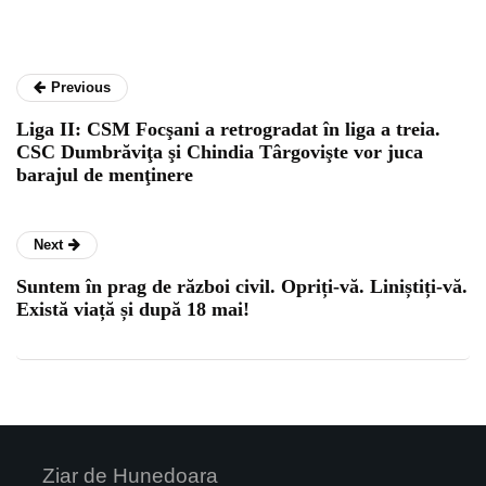
Previous
Liga II: CSM Focşani a retrogradat în liga a treia.
CSC Dumbrăviţa şi Chindia Târgovişte vor juca
barajul de menţinere
Next
Suntem în prag de război civil. Opriți-vă. Liniștiți-vă.
Există viață și după 18 mai!
Ziar de Hunedoara