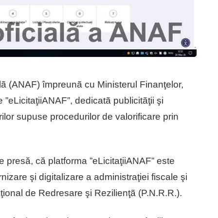
lã (ANAF) împreunã cu Ministerul Finanţelor,
 ”eLicitaţiiANAF”, dedicatã publicitãţii şi
ilor supuse procedurilor de valorificare prin
 presă, că platforma ”eLicitaţiiANAF” este
zare şi digitalizare a administraţiei fiscale şi
aţional de Redresare şi Rezilienţã (P.N.R.R.).