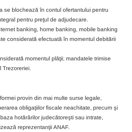
a se blocheazã în contul ofertantului pentru
ntegral pentru preţul de adjudecare.
internet banking, home banking, mobile banking
ste consideratã efectuatã în momentul debitãrii
nsideratã momentul plãţii; mandatele trimise
l Trezoreriei.
atformei provin din mai multe surse legale,
perarea obligaţiilor fiscale neachitate, precum şi
baza hotãrârilor judecãtoreşti sau intrate,
recizează reprezentanţii ANAF.