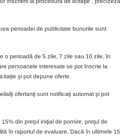
r înscrierii la procedura de licitaţie”, precizeză
area perioadei de publicitate bunurile sunt
e o perioadã de 5 zile, 7 zile sau 10 zile, în
are persoanele interesate se pot înscrie la
licitaţie şi pot depune oferte.
lalţi ofertanţi sunt notificaţi automat şi pot
 15% din preţul iniţial de pornire, preţul de
bilitã în raportul de evaluare. Dacã în ultimele 15