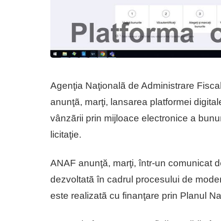
Agenţia Naţionalã de Administrare Fisca
anunţã, marţi, lansarea platformei digitale
vânzãrii prin mijloace electronice a bunur
licitaţie.
ANAF anunţă, marţi, într-un comunicat de
dezvoltatã în cadrul procesului de moderni
este realizatã cu finanţare prin Planul N