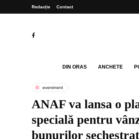
Redacție
Contact
DIN ORAS
ANCHETE
P
eveniment
ANAF va lansa o pl
specială pentru vân
bunurilor sechestra