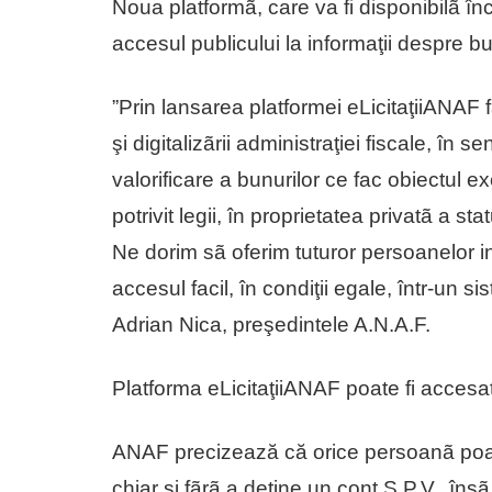
Noua platformã, care va fi disponibilã î
accesul publicului la informaţii despre bu
”Prin lansarea platformei eLicitaţiiANAF 
şi digitalizãrii administraţiei fiscale, în se
valorificare a bunurilor ce fac obiectul execu
potrivit legii, în proprietatea privatã a st
Ne dorim sã oferim tuturor persoanelor i
accesul facil, în condiţii egale, într-un si
Adrian Nica, preşedintele A.N.A.F.
Platforma eLicitaţiiANAF poate fi accesatã
ANAF precizează că orice persoanã poate
chiar şi fãrã a deţine un cont S.P.V., însã