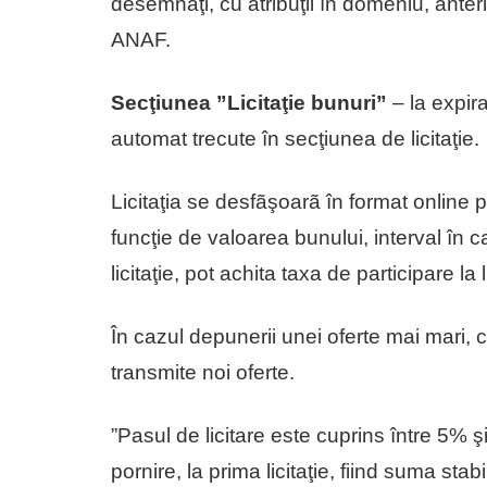
desemnaţi, cu atribuţii în domeniu, anterio
ANAF.
Secţiunea ”Licitaţie bunuri”
– la expir
automat trecute în secţiunea de licitaţie.
Licitaţia se desfãşoarã în format online p
funcţie de valoarea bunului, interval în c
licitaţie, pot achita taxa de participare la 
În cazul depunerii unei oferte mai mari, cei
transmite noi oferte.
”Pasul de licitare este cuprins între 5% şi
pornire, la prima licitaţie, fiind suma sta