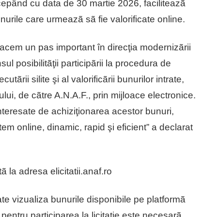
ncepând cu data de 30 martie 2026, faciliteazã
nurile care urmeazã sã fie valorificate online.
facem un pas important în direcţia modernizãrii
nsul posibilitãţii participãrii la procedura de
tãrii silite şi al valorificãrii bunurilor intrate,
atului, de cãtre A.N.A.F., prin mijloace electronice.
nteresate de achiziţionarea acestor bunuri,
stem online, dinamic, rapid şi eficient” a declarat
 la adresa elicitatii.anaf.ro
 vizualiza bunurile disponibile pe platformã
 pentru participarea la licitaţie este necesarã