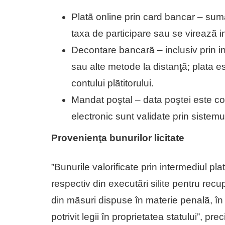
Platã online prin card bancar – sum
taxa de participare sau se vireazã i
Decontare bancarã – inclusiv prin 
sau alte metode la distanţã; plata e
contului plãtitorului.
Mandat poştal – data poştei este co
electronic sunt validate prin sistemu
Provenienţa bunurilor licitate
”Bunurile valorificate prin intermediul pl
respectiv din executãri silite pentru recu
din mãsuri dispuse în materie penalã, în 
potrivit legii în proprietatea statului”, p