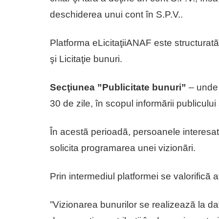
deschiderea unui cont în S.P.V..
Platforma eLicitaţiiANAF este structuratã 
şi Licitaţie bunuri.
Secţiunea ”Publicitate bunuri”
– unde
30 de zile, în scopul informãrii publicului ş
În acestã perioadã, persoanele interesate
solicita programarea unei vizionãri.
Prin intermediul platformei se valorificã a
”Vizionarea bunurilor se realizeazã la date