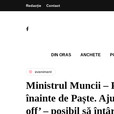
Redacție
Contact
DIN ORAS
ANCHETE
P
eveniment
Ministrul Muncii – P
înainte de Paște. Aj
off’ – posibil să întâ