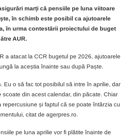
asigurări marți că pensiile pe luna viitoare
ște, în schimb este posibil ca ajutoarele
ia, în urma contestării proiectului de buget
către AUR.
R a atacat la CCR bugetul pe 2026, ajutoarele
ajungă la aceștia înainte sau după Paște.
Eu o să fac tot posibilul să intre în aprilie, dar
ne scoate din acest calendar, din păcate. Chiar
 repercusiune și faptul că se poate întârzia cu
mentului, citat de agerpres.ro.
iile pe luna aprilie vor fi plătite înainte de