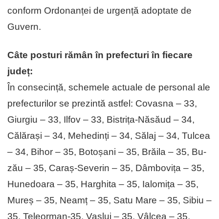
conform Ordonanței de urgență adoptate de
Guvern.
Câte posturi rămân în prefecturi în fiecare
județ:
În consecință, schemele actuale de per­sonal ale
prefecturilor se prezintă astfel: Covasna – 33,
Giurgiu – 33, Ilfov – 33, Bistrița-Năsăud – 34,
Călărași – 34, Mehedinți – 34, Sălaj – 34, Tulcea
– 34, Bihor – 35, Botoșani – 35, Brăila – 35, Bu­
zău – 35, Caraș-Severin – 35, Dâmbovița – 35,
Hunedoara – 35, Harghita – 35, Ialomița – 35,
Mureș – 35, Neamț – 35, Satu Mare – 35, Sibiu –
35, Teleorman-35, Vaslui – 35, Vâlcea – 35,