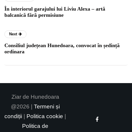
În interiorul garajului lui Liviu Alexa – artă
balcanică fără permisiune
Next
Consiliul județean Hunedoara, convocat în ședință
ordinara
Ziar de Hunedoara
@2026 |
Termeni și
condiții
|
Politica cookie
|
Politica de