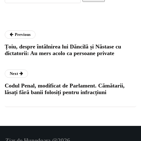
Previous
Țoiu, despre întâlnirea lui Dăncilă și Năstase cu
dictatorii: Au mers acolo ca persoane private
Next
Codul Penal, modificat de Parlament. Cămătarii,
lăsați fără banii folosiți pentru infracțiuni
Ziar de Hunedoara @2026