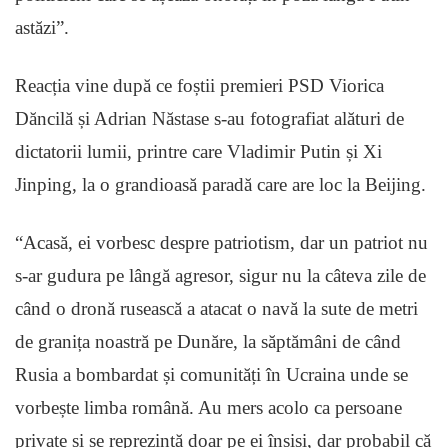
astăzi”.
Reacția vine după ce foștii premieri PSD Viorica
Dăncilă și Adrian Năstase s-au fotografiat alături de
dictatorii lumii, printre care Vladimir Putin și Xi
Jinping, la o grandioasă paradă care are loc la Beijing.
“Acasă, ei vorbesc despre patriotism, dar un patriot nu
s-ar gudura pe lângă agresor, sigur nu la câteva zile de
când o dronă rusească a atacat o navă la sute de metri
de granița noastră pe Dunăre, la săptămâni de când
Rusia a bombardat și comunități în Ucraina unde se
vorbește limba română. Au mers acolo ca persoane
private și se reprezintă doar pe ei înșiși, dar probabil că